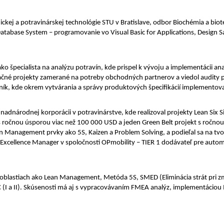
mickej a potravinárskej technológie STU v Bratislave, odbor Biochémia a bio
Database System – programovanie vo Visual Basic for Applications, Design S
e ako špecialista na analýzu potravín, kde prispel k vývoju a implementácii 
ovačné projekty zamerané na potreby obchodných partnerov a viedol audity
ovník, kde okrem vytvárania a správy produktových špecifikácií implemento
 v nadnárodnej korporácii v potravinárstve, kde realizoval projekty Lean Si
s ročnou úsporou viac než 100 000 USD a jeden Green Belt projekt s ročno
an Management prvky ako 5S, Kaizen a Problem Solving, a podieľal sa na tv
Excellence Manager v spoločnosti OPmobility – TIER 1 dodávateľ pre automo
 v oblastiach ako Lean Management, Metóda 5S, SMED (Eliminácia strát pri 
PC (I a II). Skúsenosti má aj s vypracovávaním FMEA analýz, implementácio