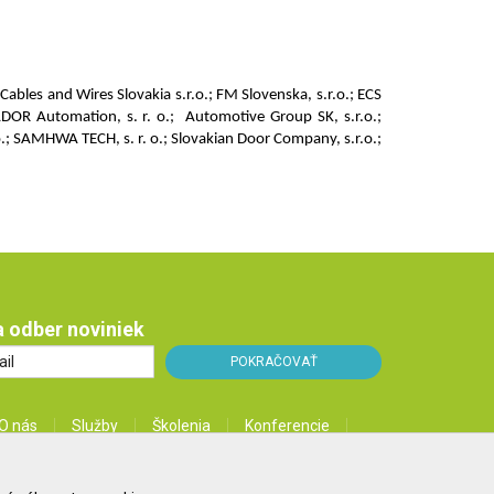
Cables and Wires Slovakia s.r.o.; FM Slovenska, s.r.o.; ECS
TADOR Automation, s. r. o.; Automotive Group SK, s.r.o.;
.; SAMHWA TECH, s. r. o.; Slovakian Door Company, s.r.o.;
na odber noviniek
O nás
Služby
Školenia
Konferencie
Kontakt
Blog