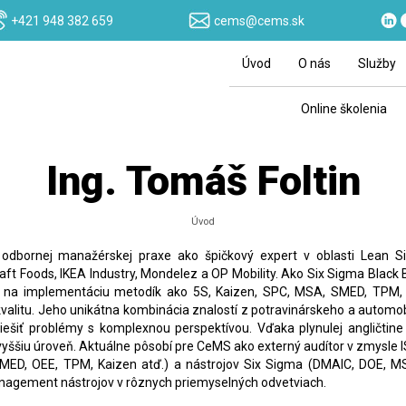
+421 948 382 659
cems@cems.sk
Úvod
O nás
Služby
Online školenia
Ing. Tomáš Foltin
Úvod
odbornej manažérskej praxe ako špičkový expert v oblasti Lean 
aft Foods, IKEA Industry, Mondelez a OP Mobility. Ako Six Sigma Black B
 sa na implementáciu metodík ako 5S, Kaizen, SPC, MSA, SMED, TPM
 kvalitu. Jeho unikátna kombinácia znalostí z potravinárskeho a automo
riešiť problémy s komplexnou perspektívou. Vďaka plynulej angličtin
yššiu úroveň. Aktuálne pôsobí pre CeMS ako externý audítor v zmysle 
ED, OEE, TPM, Kaizen atď.) a nástrojov Six Sigma (DMAIC, DOE, MS
agement nástrojov v rôznych priemyselných odvetviach.