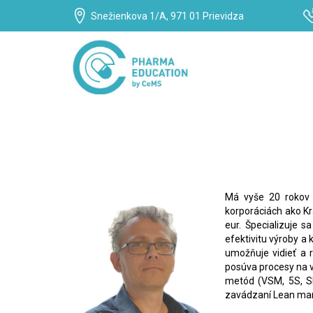
Snežienkova 1/A, 971 01 Prievidza
Má vyše 20 rokov 
korporáciách ako Kr
eur. Špecializuje
efektivitu výroby a
umožňuje vidieť a 
posúva procesy na v
metód (VSM, 5S, SM
zavádzaní Lean man