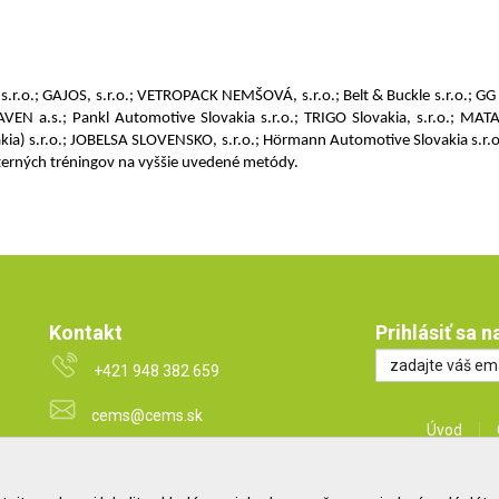
s.r.o.; GAJOS, s.r.o.; VETROPACK NEMŠOVÁ, s.r.o.; Belt & Buckle s.r.o.; GG 
RAVEN a.s.; Pankl Automotive Slovakia s.r.o.; TRIGO Slovakia, s.r.o.; MA
akia) s.r.o.; JOBELSA SLOVENSKO, s.r.o.; Hörmann Automotive Slovakia s.r.o
nterných tréningov na vyššie uvedené metódy.
Kontakt
Prihlásiť sa 
+421 948 382 659
cems@cems.sk
Úvod
www.pharmaeducation.sk