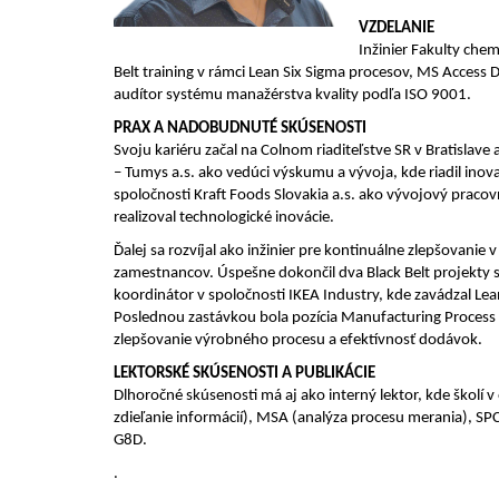
VZDELANIE
Inžinier Fakulty che
Belt training v rámci Lean Six Sigma procesov, MS Access 
audítor systému manažérstva kvality podľa ISO 9001.
PRAX A NADOBUDNUTÉ SKÚSENOSTI
Svoju kariéru začal na Colnom riaditeľstve SR v Bratislav
– Tumys a.s. ako vedúci výskumu a vývoja, kde riadil in
spoločnosti Kraft Foods Slovakia a.s. ako vývojový prac
realizoval technologické inovácie.
Ďalej sa rozvíjal ako inžinier pre kontinuálne zlepšovanie
zamestnancov. Úspešne dokončil dva Black Belt projekty 
koordinátor v spoločnosti IKEA Industry, kde zavádzal Le
Poslednou zastávkou bola pozícia Manufacturing Process 
zlepšovanie výrobného procesu a efektívnosť dodávok.
LEKTORSKÉ SKÚSENOSTI A PUBLIKÁCIE
Dlhoročné skúsenosti má aj ako interný lektor, kde školí
zdieľanie informácií), MSA (analýza procesu merania), S
G8D.
.