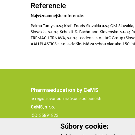
Referencie
Najvýznamnejšie referencie:
Palma Tumys a.s.; Kraft Foods Slovakia a.s.; QM Slovakia, 
Slovakia, s.r.o.; Scheidt & Bachmann Slovensko s.r.o.; 
FREMACH TRNAVA, s.r.o.; Leadec s. r. o.; IAC Group (Slov
AAH PLASTICS s.r.o. a ďalšie. Má za sebou viac ako 150 i
Pharmaeducation by CeMS
je registrovanou značkou spoločnosti
CeMS, s.r.o.
IČO: 35891823
IČ DPH: SK2021849049
Súbory cookie: