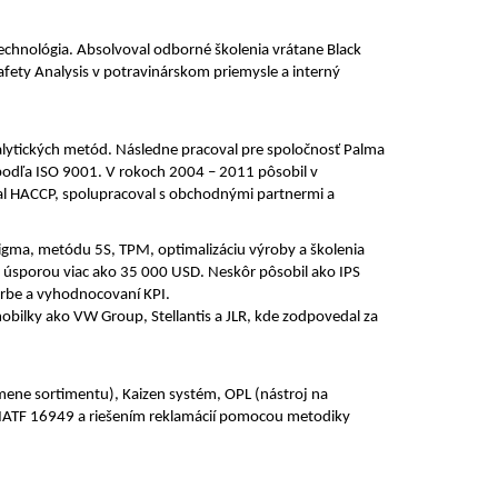
technológia. Absolvoval odborné školenia vrátane Black
afety Analysis v potravinárskom priemysle a interný
analytických metód. Následne pracoval pre spoločnosť Palma
 podľa ISO 9001. V rokoch 2004 – 2011 pôsobil v
val HACCP, spolupracoval s obchodnými partnermi a
x Sigma, metódu 5S, TPM, optimalizáciu výroby a školenia
u úsporou viac ako 35 000 USD. Neskôr pôsobil ako IPS
orbe a vyhodnocovaní KPI.
bilky ako VW Group, Stellantis a JLR, kde zodpovedal za
zmene sortimentu), Kaizen systém, OPL (nástroj na
u IATF 16949 a riešením reklamácií pomocou metodiky