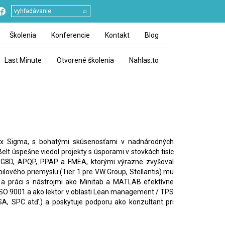
⌕
Školenia
Konferencie
Kontakt
Blog
Last Minute
Otvorené školenia
Nahlas.to
Six Sigma, s bohatými skúsenosťami v nadnárodných
elt úspešne viedol projekty s úsporami v stovkách tisíc
, G8D, APQP, PPAP a FMEA, ktorými výrazne zvyšoval
bilového priemyslu (Tier 1 pre VW Group, Stellantis) mu
e a práci s nástrojmi ako Minitab a MATLAB efektívne
ISO 9001 a ako lektor v oblasti Lean management / TPS
A, SPC atď.) a poskytuje podporu ako konzultant pri