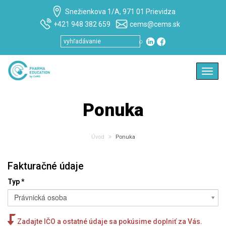
Snežienkova 1/A, 971 01 Prievidza
+421 948 382 659
cems@cems.sk
⌕
Toggl
navig
Ponuka
Úvod
Ponuka
Fakturačné údaje
Typ
*
Právnická osoba
Zadajte IČO a ostatné údaje sa pokúsime doplniť za Vás.