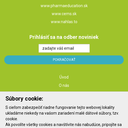
www.pharmaeducation.sk
www.cems.sk
www.nahlas.to
Prihlásiť sa na odber noviniek
Úvod
O nás
Služby
Súbory cookie:
Školenia
S cieľom zabezpečiť riadne fungovanie tejto webovej lokality
Konferencie
ukladáme niekedy na vašom zariadení malé dátové súbory, tzv.
Kontakt
cookie.
Ak povolíte všetky cookies a navštívite nás nabudúce, pripojíte sa
Blog