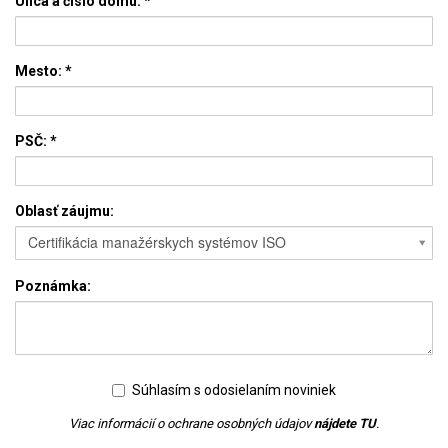
Ulica a číslo domu:
*
Mesto:
*
PSČ:
*
Oblasť záujmu:
Certifikácia manažérskych systémov ISO
Poznámka:
Súhlasím s odosielaním noviniek
Viac informácií o ochrane osobných údajov
nájdete TU
.