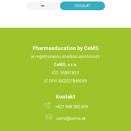
ODOSLAŤ
Pharmaeducation by CeMS
je registrovanou značkou spoločnosti
CeMS, s.r.o.
IČO: 35891823
IČ DPH: SK2021849049
Kontakt
+421 948 382 659
cems@cems.sk