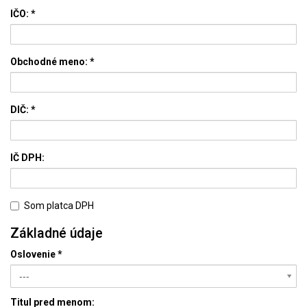
IČO:
*
Obchodné meno: *
DIČ: *
IČ DPH:
Som platca DPH
Základné údaje
Oslovenie
*
---
Titul pred menom: