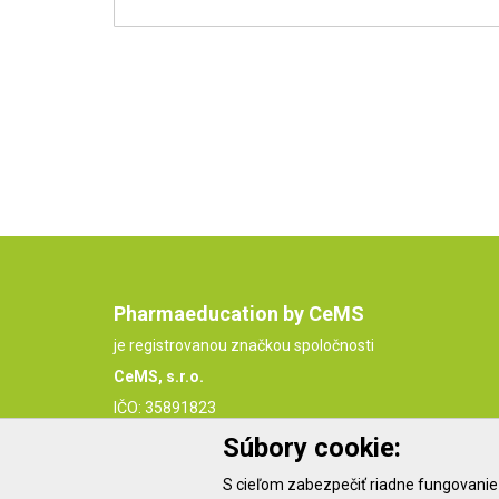
Pharmaeducation by CeMS
je registrovanou značkou spoločnosti
CeMS, s.r.o.
IČO: 35891823
IČ DPH: SK2021849049
Súbory cookie:
S cieľom zabezpečiť riadne fungovanie 