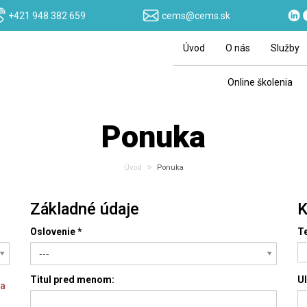
+421 948 382 659
cems@cems.sk
Úvod
O nás
Služby
Online školenia
Ponuka
Úvod
Ponuka
Základné údaje
K
Oslovenie
*
Te
---
Titul pred menom:
Ul
za