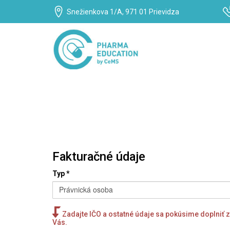
Snežienkova 1/A, 971 01 Prievidza
Fakturačné údaje
Typ
*
Právnická osoba
Zadajte IČO a ostatné údaje sa pokúsime doplniť 
Vás.