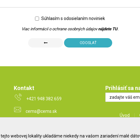
Súhlasím s odosielaním noviniek
Viac informácií o ochrane osobných údajov
nájdete TU
.
ODOSLAŤ
Kontakt
Prihlásiť sa 
+421 948 382 659
cems@cems.sk
Úvod
www.pharmaeducation.sk
tejto webovej lokality ukladáme niekedy na vašom zariadení malé dátové
www.cems.sk