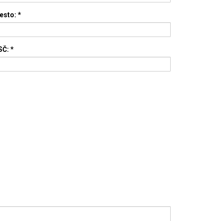
esto:
*
SČ:
*