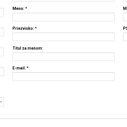
Meno:
*
M
Priezvisko:
*
P
Titul za menom:
E-mail:
*