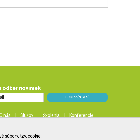
na odber noviniek
O nás
Služby
Školenia
Konferencie
Kontakt
Blog
 súbory, tzv. cookie.