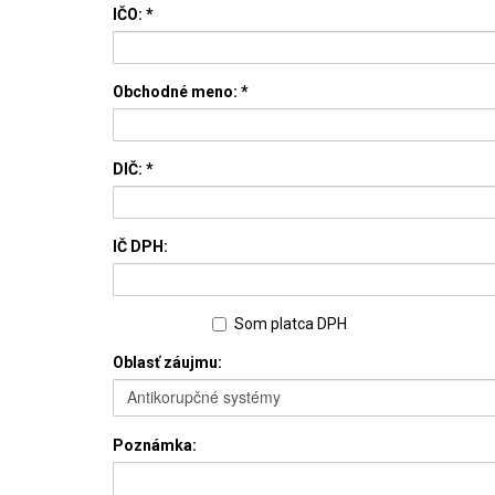
IČO:
*
Obchodné meno: *
DIČ: *
IČ DPH:
Som platca DPH
Oblasť záujmu:
Antikorupčné systémy
Poznámka: