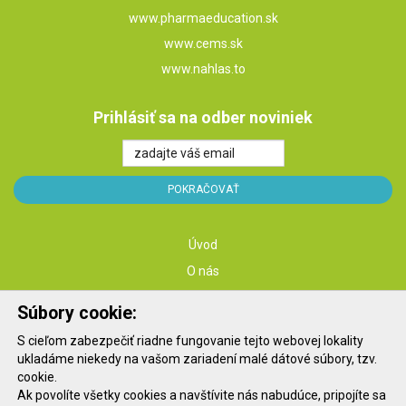
www.pharmaeducation.sk
www.cems.sk
www.nahlas.to
Prihlásiť sa na odber noviniek
Úvod
O nás
Služby
Súbory cookie:
Školenia
S cieľom zabezpečiť riadne fungovanie tejto webovej lokality
Konferencie
ukladáme niekedy na vašom zariadení malé dátové súbory, tzv.
Kontakt
cookie.
Ak povolíte všetky cookies a navštívite nás nabudúce, pripojíte sa
Blog