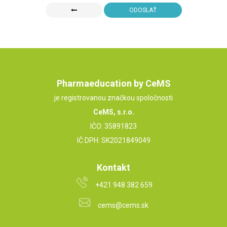
ODOSLAŤ
Pharmaeducation by CeMS
je registrovanou značkou spoločnosti
CeMS, s.r.o.
IČO: 35891823
IČ DPH: SK2021849049
Kontakt
+421 948 382 659
cems@cems.sk