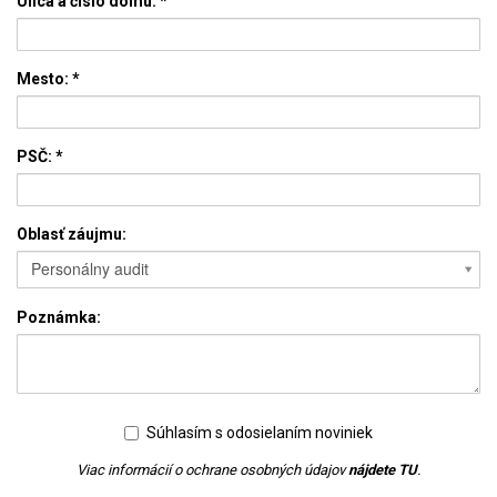
Ulica a číslo domu:
*
Mesto:
*
PSČ:
*
Oblasť záujmu:
Personálny audit
Poznámka:
Súhlasím s odosielaním noviniek
Viac informácií o ochrane osobných údajov
nájdete TU
.