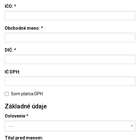
IČO:
*
Obchodné meno: *
DIČ: *
IČ DPH:
Som platca DPH
Základné údaje
Oslovenie
*
---
Titul pred menom: