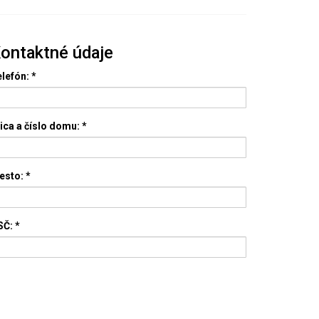
ontaktné údaje
lefón:
*
ica a číslo domu:
*
esto:
*
SČ:
*