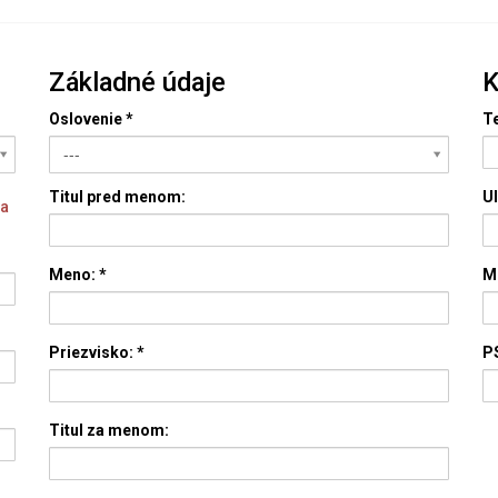
Základné údaje
K
Oslovenie
*
Te
---
Titul pred menom:
Ul
za
Meno:
*
M
Priezvisko:
*
P
Titul za menom: