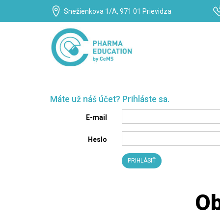
Snežienkova 1/A, 971 01 Prievidza
Máte už náš účet? Prihláste sa.
E-mail
Heslo
Ob