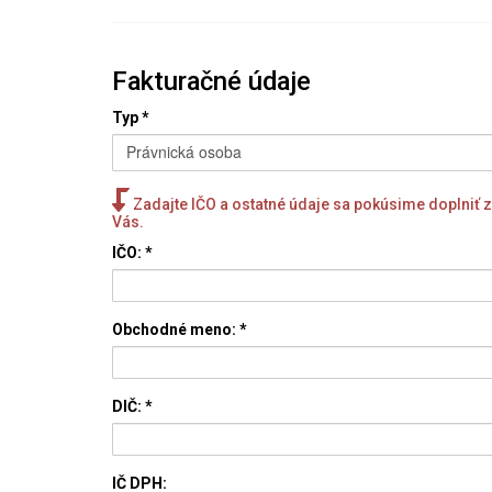
Fakturačné údaje
Typ
*
Právnická osoba
Zadajte IČO a ostatné údaje sa pokúsime doplniť 
Vás.
IČO:
*
Obchodné meno: *
DIČ: *
IČ DPH: