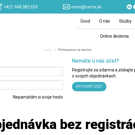
+421 948 382 659
cems@cems.sk
Úvod
O nás
Služby
Online školenia
Úvod
Prihlasenie na termín
Nemáte u nás účet?
Registrujte sa zdarma a získajte
o svojich objednávkach.
VYTVORIŤ ÚČET
Nepamätám si svoje heslo
jednávka bez registrá