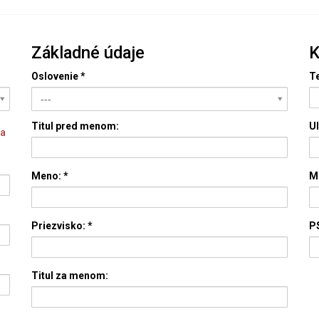
Základné údaje
K
Oslovenie
*
Te
---
Titul pred menom:
Ul
za
Meno:
*
M
Priezvisko:
*
P
Titul za menom: