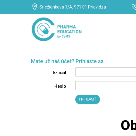
Snežienkova 1/A, 971 01 Prievidza
Máte už náš účet? Prihláste sa.
E-mail
Heslo
Ob