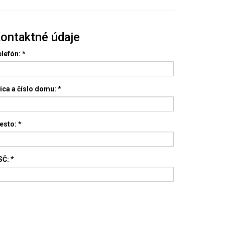
ontaktné údaje
lefón:
*
ica a číslo domu:
*
esto:
*
SČ:
*