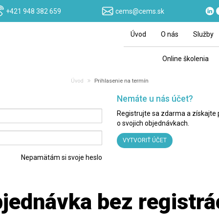
+421 948 382 659
cems@cems.sk
Úvod
O nás
Služby
Online školenia
Úvod
Prihlasenie na termín
Nemáte u nás účet?
Registrujte sa zdarma a získajte
o svojich objednávkach.
VYTVORIŤ ÚČET
Nepamätám si svoje heslo
jednávka bez registrá