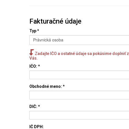
Fakturačné údaje
Typ
*
Právnická osoba
Zadajte IČO a ostatné údaje sa pokúsime doplniť 
Vás.
IČO:
*
Obchodné meno: *
DIČ: *
IČ DPH: