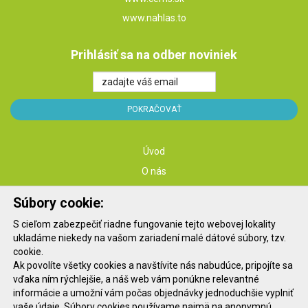
www.nahlas.to
Prihlásiť sa na odber noviniek
Úvod
O nás
Služby
Súbory cookie:
Školenia
S cieľom zabezpečiť riadne fungovanie tejto webovej lokality
Konferencie
ukladáme niekedy na vašom zariadení malé dátové súbory, tzv.
Kontakt
cookie.
Ak povolíte všetky cookies a navštívite nás nabudúce, pripojíte sa
Blog
vďaka ním rýchlejšie, a náš web vám ponúkne relevantné
informácie a umožní vám počas objednávky jednoduchšie vyplniť
vaše údaje. Súbory cookies používame najmä na anonymnú