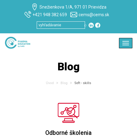
Snežienkova 1/A, 971 01 Prievidza
+421 948 382 659
cems@cems.sk
⌕
Toggl
navig
Blog
Úvod
Blog
Soft - skills
Odborné školenia