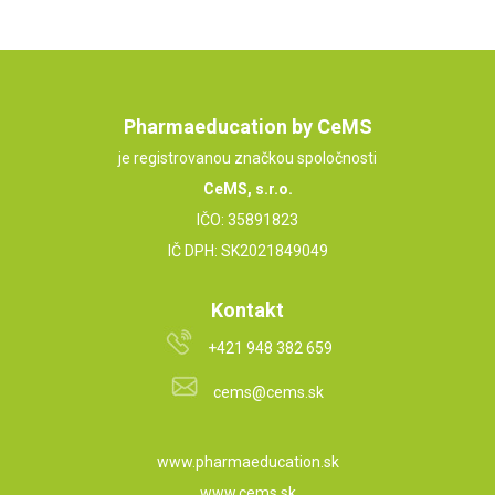
Pharmaeducation by CeMS
je registrovanou značkou spoločnosti
CeMS, s.r.o.
IČO: 35891823
IČ DPH: SK2021849049
Kontakt
+421 948 382 659
cems@cems.sk
www.pharmaeducation.sk
www.cems.sk