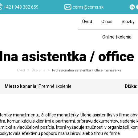
+421 948 382 659
cems@cems.sk
Úvod
O nás
Služby
Online školenia
lna asistentka / offic
Úvod
Školenia
Profesionálna asistentka / office manažérka
Miesto konania:
Firemné školenie
Dĺžka:
istentky manažmentu, či office manažérky. Úloha asistentky vo firme obvy
ra, komunikáciu s klientmi a partnermi, prípravu dokumentov, riadenie
ická a viacúčelová pozícia, ktorá vyžaduje zručnosti v organizácii, kom
poskytovala efektívnu podporu manažérovi alebo tímu vo firme.