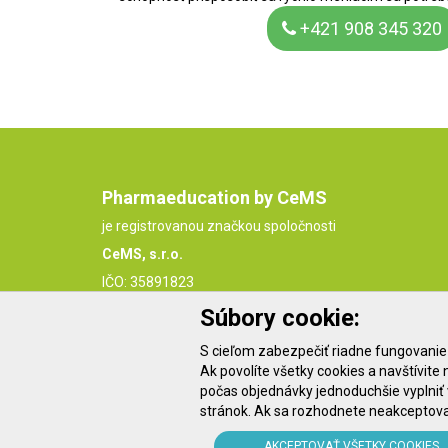
+421 908 345 320
Pharmaeducation by CeMS
je registrovanou značkou spoločnosti
CeMS, s.r.o.
IČO: 35891823
IČ DPH: SK2021849049
Súbory cookie:
S cieľom zabezpečiť riadne fungovanie 
Ak povolíte všetky cookies a navštívit
počas objednávky jednoduchšie vyplniť
stránok. Ak sa rozhodnete neakceptovať
AKCEPTOVAŤ VŠETKY COOKIES