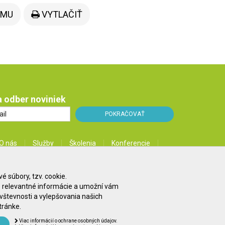
EMU
VYTLAČIŤ
na odber noviniek
O nás
Služby
Školenia
Konferencie
Kontakt
Blog
 súbory, tzv. cookie.
dex spoločnosti
Ochrana osobných údajov
ne relevantné informácie a umožní vám
števnosti a vylepšovania našich
 newslettera
Všeobecné obchodné podmienky
tránke.
Viac informácií o ochrane osobných údajov.