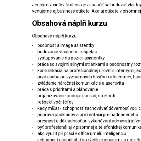
Jedným z cieľov školenia je aj naučiť sa budovať vlas
venujeme aj business etikete. Ako aj etikete v písomne
Obsahová náplň kurzu
Obsahová náplň kurzu:
- osobnosť a image asistentky
- budovanie vlastného rešpektu
- vystupovanie na pozícii asistentky
- práca so svojimi silnými stránkami a osobnostný roz
- komunikácia na profesionálnej úrovní s internými, e
- prvá osoba pri významných hosťoch a klientoch, bus
- zvládanie náročnej komunikácie a asertivita
- práca s prioritami a plánovanie
- organizovanie podujatí, porád, stretnutí
- rešpekt voči šéfovi
- kedy mlčať - schopnosť zachovávať dôvernosť voči 
- príprava podkladov a prezentácii pre nadriadeného
- presnosť a dôkladnosť pri vykonávaní administratív
- byť profesionál aj v písomnej a telefonickej komuniká
- ako využiť pri práci v office umelú inteligenciu
- schopnosť prispôsobiť sa rýchlo meniacim sa potre