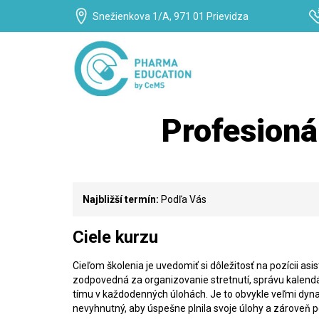
Snežienkova 1/A, 971 01 Prievidza
Profesioná
Najbližší termín:
Podľa Vás
Ciele kurzu
Cieľom školenia je uvedomiť si dôležitosť na pozícii as
zodpovedná za organizovanie stretnutí, správu kalendá
tímu v každodenných úlohách. Je to obvykle veľmi dynam
nevyhnutný, aby úspešne plnila svoje úlohy a zároveň 