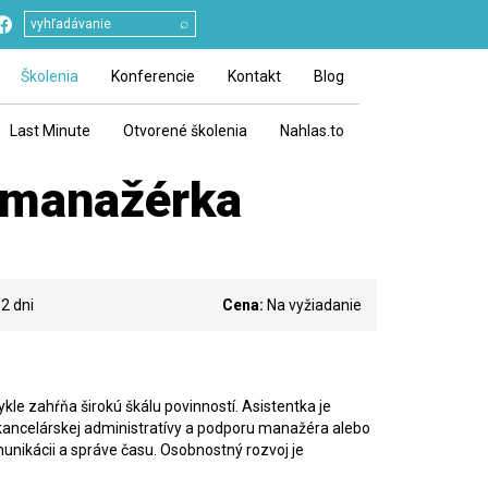
⌕
Školenia
Konferencie
Kontakt
Blog
Last Minute
Otvorené školenia
Nahlas.to
e manažérka
2 dni
Cena:
Na vyžiadanie
kle zahŕňa širokú škálu povinností. Asistentka je
 kancelárskej administratívy a podporu manažéra alebo
unikácii a správe času. Osobnostný rozvoj je