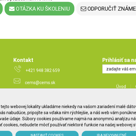
OTÁZKA KU ŠKOLENIU
ODPORUČIŤ ZNÁM
Kontakt
Prihlásiť sa 
+421 948 382 659
cems@cems.sk
Úvod
www.pharmaeducation.sk
tejto webovej lokality ukladáme niekedy na vašom zariadení malé dátové
www.cems.sk
Etický kó
e nás nabudúce, pripojíte sa vďaka ním rýchlejšie, a náš web vám ponúk
www.nahlas.to
 vaše údaje. Súbory cookies používame najmä na anonymnú analýzu náv
Odhlásenie z
 cookies, nebudete môcť používať niektoré funkcie na našej webovej s
NASTAVIŤ COOKIES
IBA NEVYHNUTNÉ