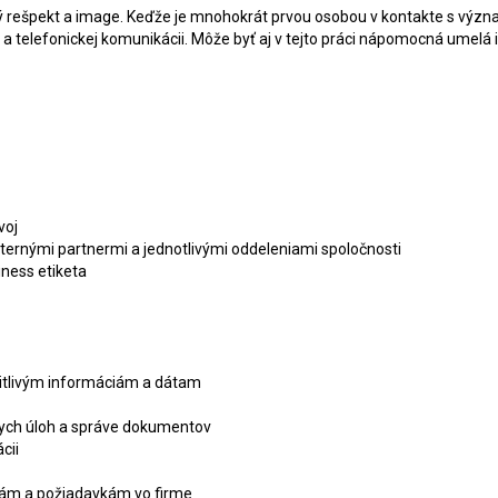
tný rešpekt a image. Keďže je mnohokrát prvou osobou v kontakte s výz
j a telefonickej komunikácii. Môže byť aj v tejto práci nápomocná umel
voj
xternými partnermi a jednotlivými oddeleniami spoločnosti
iness etiketa
citlivým informáciám a dátam
nych úloh a správe dokumentov
cii
bám a požiadavkám vo firme