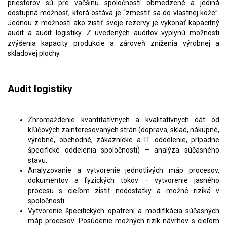
priestorov sú pre väčšinu spoločností obmedzené a jediná
dostupná možnosť, ktorá ostáva je “zmestiť sa do vlastnej kože”.
Jednou z možností ako zistiť svoje rezervy je vykonať kapacitný
audit a audit logistiky. Z uvedených auditov vyplynú možnosti
zvýšenia kapacity produkcie a zároveň zníženia výrobnej a
skladovej plochy.
Audit logistiky
Zhromaždenie kvantitatívnych a kvalitatívnych dát od
kľúčových zainteresovaných strán (doprava, sklad, nákupné,
výrobné, obchodné, zákaznícke a IT oddelenie, prípadne
špecifické oddelenia spoločnosti) – analýza súčasného
stavu.
Analyzovanie a vytvorenie jednotlivých máp procesov,
dokumentov a fyzických tokov – vytvorenie jasného
procesu s cieľom zistiť nedostatky a možné riziká v
spoločnosti.
Vytvorenie špecifických opatrení a modifikácia súčasných
máp procesov. Posúdenie možných rizík návrhov s cieľom