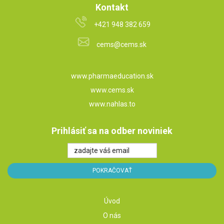
Kontakt
+421 948 382 659
cems@cems.sk
www.pharmaeducation.sk
www.cems.sk
www.nahlas.to
Prihlásiť sa na odber noviniek
Úvod
O nás