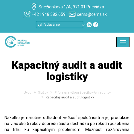
Snežienkova 1/A, 971 01 Prievidza
+421 948 382 659
cems@cems.sk
⌕
Toggl
navig
Kapacitný audit a audit
logistiky
Úvod
Služby
Príprava a výkon špecifických auditov
Kapacitný audit a audit logistiky
Nakoľko je náročne odhadnúť veľkosť spoločnosti a jej produkcie
na viac ako 5 rokov dopredu často dochádza po rokoch pôsobenia
na trhu ku kapacitným problémom. Možnosti rozširovania