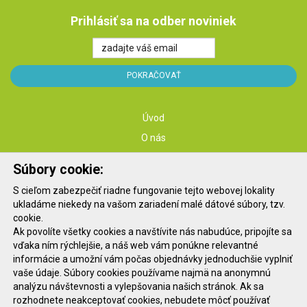
Prihlásiť sa na odber noviniek
Úvod
O nás
Služby
Súbory cookie:
Školenia
S cieľom zabezpečiť riadne fungovanie tejto webovej lokality
Konferencie
ukladáme niekedy na vašom zariadení malé dátové súbory, tzv.
Kontakt
cookie.
Ak povolíte všetky cookies a navštívite nás nabudúce, pripojíte sa
Blog
vďaka ním rýchlejšie, a náš web vám ponúkne relevantné
informácie a umožní vám počas objednávky jednoduchšie vyplniť
vaše údaje. Súbory cookies používame najmä na anonymnú
Etický kódex spoločnosti
analýzu návštevnosti a vylepšovania našich stránok. Ak sa
Ochrana osobných údajov
rozhodnete neakceptovať cookies, nebudete môcť používať