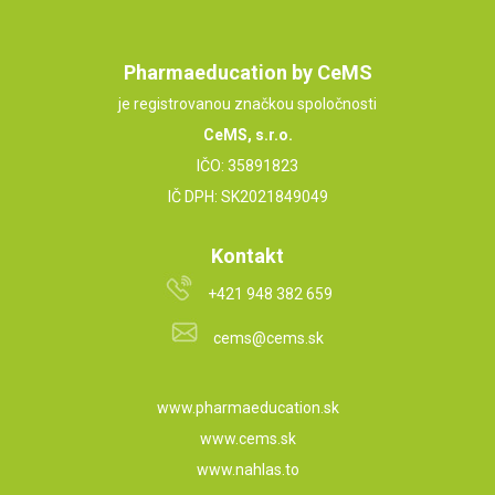
Pharmaeducation by CeMS
je registrovanou značkou spoločnosti
CeMS, s.r.o.
IČO: 35891823
IČ DPH: SK2021849049
Kontakt
+421 948 382 659
cems@cems.sk
www.pharmaeducation.sk
www.cems.sk
www.nahlas.to