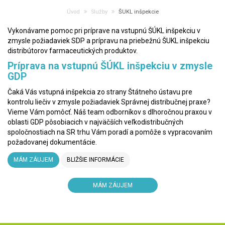
Úvod
Služby
ŠUKL inšpekcie
Vykonávame pomoc pri príprave na vstupnú ŠÚKL inšpekciu v
zmysle požiadaviek SDP a prípravu na priebežnú ŠUKL inšpekciu
distribútorov farmaceutických produktov.
Príprava na vstupnú ŠÚKL inšpekciu v zmysle
GDP
Čaká Vás vstupná inšpekcia zo strany Štátneho ústavu pre
kontrolu liečiv v zmysle požiadaviek Správnej distribučnej praxe?
Vieme Vám pomôcť. Náš team odborníkov s dlhoročnou praxou v
oblasti GDP pôsobiacich v najväčších veľkodistribučných
spoločnostiach na SR trhu Vám poradí a pomôže s vypracovaním
požadovanej dokumentácie.
MÁM ZÁUJEM
BLIŽŠIE INFORMÁCIE
MÁM ZÁUJEM