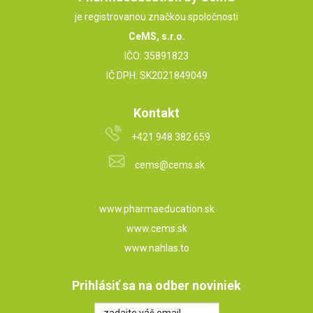
je registrovanou značkou spoločnosti
CeMS, s.r.o.
IČO: 35891823
IČ DPH: SK2021849049
Kontakt
+421 948 382 659
cems@cems.sk
www.pharmaeducation.sk
www.cems.sk
www.nahlas.to
Prihlásiť sa na odber noviniek