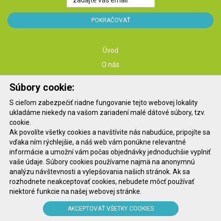
Úvod
O nás
Služby
Súbory cookie:
Školenia
S cieľom zabezpečiť riadne fungovanie tejto webovej lokality
Konferencie
ukladáme niekedy na vašom zariadení malé dátové súbory, tzv.
Kontakt
cookie.
Ak povolíte všetky cookies a navštívite nás nabudúce, pripojíte sa
Blog
vďaka ním rýchlejšie, a náš web vám ponúkne relevantné
informácie a umožní vám počas objednávky jednoduchšie vyplniť
vaše údaje. Súbory cookies používame najmä na anonymnú
Etický kódex spoločnosti
analýzu návštevnosti a vylepšovania našich stránok. Ak sa
Ochrana osobných údajov
rozhodnete neakceptovať cookies, nebudete môcť používať
niektoré funkcie na našej webovej stránke.
Odhlásenie z newslettera
Všeobecné obchodné podmienky
AKCEPTOVAŤ VŠETKY COOKIES