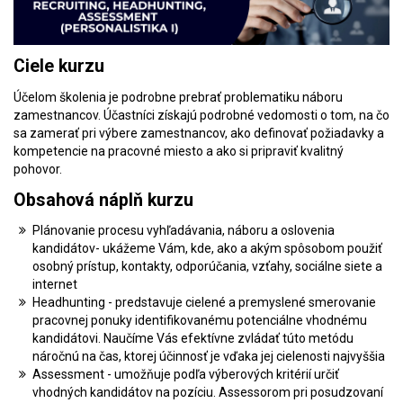
Ciele kurzu
Účelom školenia je podrobne prebrať problematiku náboru
zamestnancov. Účastníci získajú podrobné vedomosti o tom, na čo
sa zamerať pri výbere zamestnancov, ako definovať požiadavky a
kompetencie na pracovné miesto a ako si pripraviť kvalitný
pohovor.
Obsahová náplň kurzu
Plánovanie procesu vyhľadávania, náboru a oslovenia
kandidátov- ukážeme Vám, kde, ako a akým spôsobom použiť
osobný prístup, kontakty, odporúčania, vzťahy, sociálne siete a
internet
Headhunting - predstavuje cielené a premyslené smerovanie
pracovnej ponuky identifikovanému potenciálne vhodnému
kandidátovi. Naučíme Vás efektívne zvládať túto metódu
náročnú na čas, ktorej účinnosť je vďaka jej cielenosti najvyššia
Assessment - umožňuje podľa výberových kritérií určiť
vhodných kandidátov na pozíciu. Assessorom pri posudzovaní