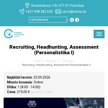
Snežienkova 1/A, 971 01 Prievidza
+421 948 382 659
cems@cems.sk
⌕
Toggl
navig
Recruiting, Headhunting, Assessment
(Personalistika I)
Úvod
Školenia
Soft skills
Recruiting, Headhunting, Assessment (Personalistika I)
Najbližší termín:
23.09.2026
Miesto konania:
Online
Dĺžka:
1 (8:00 - 14:00)
Cena:
219,00 €
bez DPH / osoba