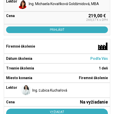
Ing. Michaela Kovaříková Goldšmidová, MBA
219,00 €
269,37 € s DPH
PRIHLÁSIŤ
Podľa Vás
1 deň
Firemné školenie
Ing. Ľubica Kuchařová
Na vyžiadanie
VYŽIADAŤ