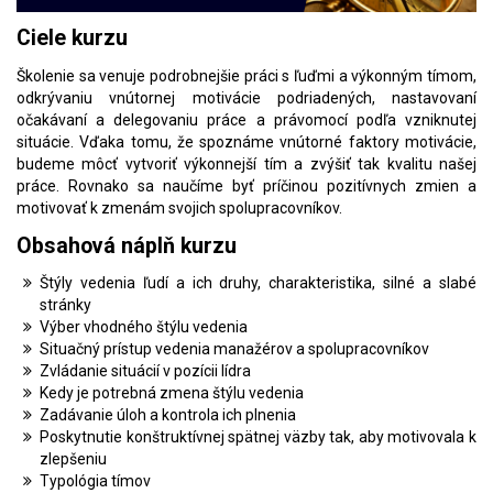
Ciele kurzu
Školenie sa venuje podrobnejšie práci s ľuďmi a výkonným tímom,
odkrývaniu vnútornej motivácie podriadených, nastavovaní
očakávaní a delegovaniu práce a právomocí podľa vzniknutej
situácie. Vďaka tomu, že spoznáme vnútorné faktory motivácie,
budeme môcť vytvoriť výkonnejší tím a zvýšiť tak kvalitu našej
práce. Rovnako sa naučíme byť príčinou pozitívnych zmien a
motivovať k zmenám svojich spolupracovníkov.
Obsahová náplň kurzu
Štýly vedenia ľudí a ich druhy, charakteristika, silné a slabé
stránky
Výber vhodného štýlu vedenia
Situačný prístup vedenia manažérov a spolupracovníkov
Zvládanie situácií v pozícii lídra
Kedy je potrebná zmena štýlu vedenia
Zadávanie úloh a kontrola ich plnenia
Poskytnutie konštruktívnej spätnej väzby tak, aby motivovala k
zlepšeniu
Typológia tímov