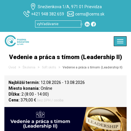
Snežienkova 1/A, 971 01 Prievidza
+421 948 382 659
cems@cems.sk
⌕
Toggl
navig
Vedenie a práca s tímom (Leadership II)
Úvod
Školenia
Soft skills
Vedenie a práca s tímom (Leadership II)
Najbližší termín:
12.08.2026 - 13.08.2026
Miesto konania:
Online
Dĺžka:
2 (8:00 - 14:00)
Cena:
379,00 €
bez DPH / osoba