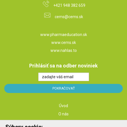
+421 948 382 659
cems@cems.sk
www.pharmaeducation.sk
www.cems.sk
www.nahlas.to
Prihlásiť sa na odber noviniek
Úvod
O nás
Služby