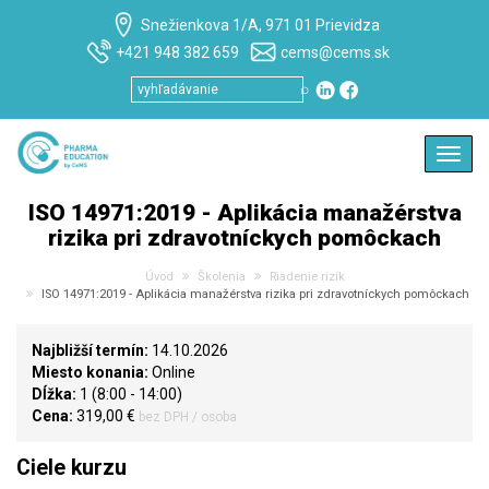
Snežienkova 1/A, 971 01 Prievidza
+421 948 382 659
cems@cems.sk
⌕
Toggl
navig
ISO 14971:2019 - Aplikácia manažérstva
rizika pri zdravotníckych pomôckach
Úvod
Školenia
Riadenie rizík
ISO 14971:2019 - Aplikácia manažérstva rizika pri zdravotníckych pomôckach
Najbližší termín:
14.10.2026
Miesto konania:
Online
Dĺžka:
1 (8:00 - 14:00)
Cena:
319,00 €
bez DPH / osoba
Ciele kurzu