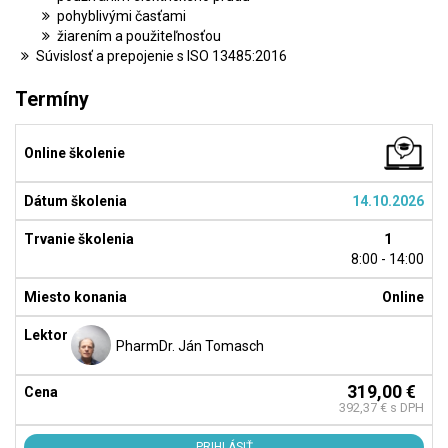
pohyblivými časťami
žiarením a použiteľnosťou
Súvislosť a prepojenie s ISO 13485:2016
Termíny
14.10.2026
1
8:00 - 14:00
Online
PharmDr. Ján Tomasch
319,00 €
392,37 € s DPH
PRIHLÁSIŤ