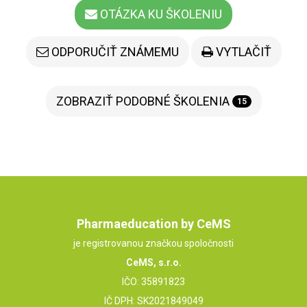
OTÁZKA KU ŠKOLENIU
ODPORUČIŤ ZNÁMEMU
VYTLAČIŤ
ZOBRAZIŤ PODOBNÉ ŠKOLENIA
15
Pharmaeducation by CeMS
je registrovanou značkou spoločnosti
CeMS, s.r.o.
IČO: 35891823
IČ DPH: SK2021849049