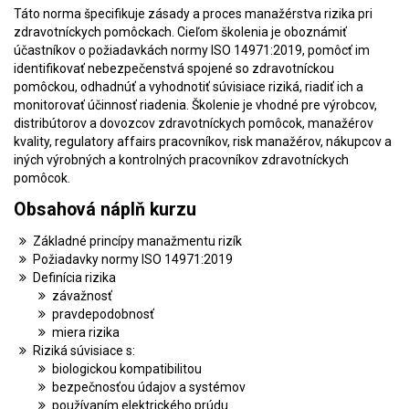
Táto norma špecifikuje zásady a proces manažérstva rizika pri
zdravotníckych pomôckach. Cieľom školenia je oboznámiť
účastníkov o požiadavkách normy ISO 14971:2019, pomôcť im
identifikovať nebezpečenstvá spojené so zdravotníckou
pomôckou, odhadnúť a vyhodnotiť súvisiace riziká, riadiť ich a
monitorovať účinnosť riadenia. Školenie je vhodné pre výrobcov,
distribútorov a dovozcov zdravotníckych pomôcok, manažérov
kvality, regulatory affairs pracovníkov, risk manažérov, nákupcov a
iných výrobných a kontrolných pracovníkov zdravotníckych
pomôcok.
Obsahová náplň kurzu
Základné princípy manažmentu rizík
Požiadavky normy ISO 14971:2019
Definícia rizika
závažnosť
pravdepodobnosť
miera rizika
Riziká súvisiace s:
biologickou kompatibilitou
bezpečnosťou údajov a systémov
používaním elektrického prúdu