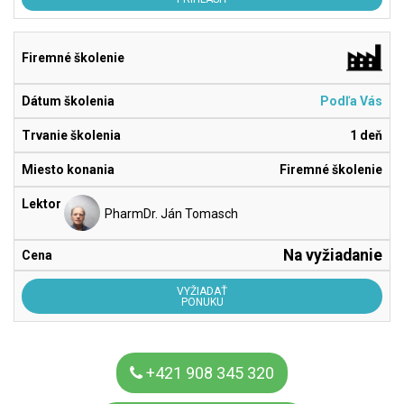
Podľa Vás
1 deň
Firemné školenie
PharmDr. Ján Tomasch
Na vyžiadanie
VYŽIADAŤ
PONUKU
+421 908 345 320